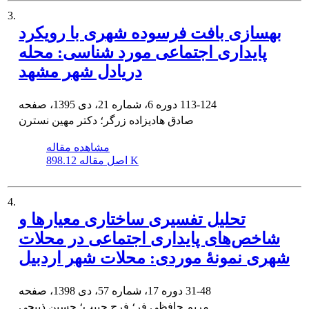
3.
بهسازی بافت فرسوده شهری با رویکرد
پایداری اجتماعی مورد شناسی: محله
دریادل شهر مشهد
113-124
دوره 6، شماره 21، دی 1395، صفحه
صادق هادیزاده‌ زرگر؛ دکتر مهین نسترن
مشاهده مقاله
898.12 K
اصل مقاله
4.
تحلیل تفسیری ساختاری معیارها و
شاخص‌های پایداری اجتماعی در محلات
شهری نمونۀ موردی: محلات شهر اردبیل
31-48
دوره 17، شماره 57، دی 1398، صفحه
مریم حافظی فر؛ فرح حبیب؛ حسین ذبیحی