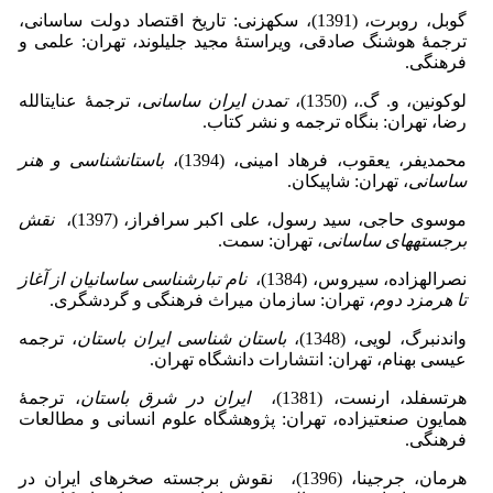
گوبل، روبرت، (1391)، سکه­زنی: تاریخ اقتصاد دولت ساسانی،
ترجمۀ هوشنگ صادقی، ویراستۀ مجید جلیلوند، تهران: علمی و
فرهنگی.
لوکونین، و. گ.، (1350)،
تمدن ایران ساسانی
، ترجمۀ عنایت­الله
رضا، تهران: بنگاه ترجمه و نشر کتاب.
محمدی­فر، یعقوب، فرهاد امینی، (1394)،
باستان­شناسی و هنر
ساسانی
، تهران: شاپیکان.
موسوی حاجی، سید رسول، علی اکبر سرافراز، (1397)،
نقش
برجسته­های ساسانی
، تهران: سمت.
نصراله­زاده، سیروس، (1384)،
نام تبارشناسی ساسانیان از آغاز
تا هرمزد دوم
، تهران: سازمان میراث فرهنگی و گردشگری.
واندنبرگ، لویی، (1348)،
باستان شناسی ایران باستان
، ترجمه
عیسی بهنام، تهران: انتشارات دانشگاه تهران.
هرتسفلد، ارنست، (1381)،
ایران در شرق باستان
، ترجمۀ
همایون صنعتی­زاده، تهران: پژوهشگاه علوم انسانی و مطالعات
فرهنگی.
هرمان، جرجینا، (1396)، نقوش برجسته صخره­ای ایران در