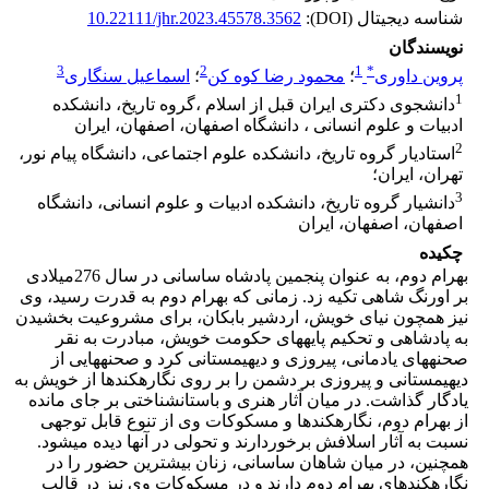
شناسه دیجیتال (DOI):
10.22111/jhr.2023.45578.3562
نویسندگان
3
2
1
*
پروین داوری
؛
محمود رضا کوه کن
؛
اسماعیل سنگاری
1
دانشجوی دکتری ایران قبل از اسلام ،گروه تاریخ، دانشکده
ادبیات و علوم انسانی ، دانشگاه اصفهان، اصفهان، ایران
2
استادیار گروه تاریخ، دانشکده علوم اجتماعی، دانشگاه پیام نور،
تهران، ایران؛
3
دانشیار گروه تاریخ، دانشکده ادبیات و علوم انسانی، دانشگاه
اصفهان، اصفهان، ایران
چکیده
بهرام دوم، به عنوان پنجمین پادشاه ساسانی در سال 276میلادی
بر اورنگ شاهی تکیه زد. زمانی که بهرام دوم به قدرت رسید، وی
نیز همچون نیای خویش، اردشیر بابکان، برای مشروعیت بخشیدن
به پادشاهی و تحکیم پایه­های حکومت خویش، مبادرت به نقر
صحنه­های یادمانی، پیروزی و دیهیم­ستانی کرد و صحنه­هایی از
دیهیم­ستانی و پیروزی بر دشمن را بر روی نگاره­­کندها از خویش به
یادگار گذاشت. در میان آثار هنری و باستان­شناختی بر جای مانده
از بهرام دوم، نگاره­کندها و مسکوکات وی از تنوع قابل توجهی
نسبت به آثار اسلافش برخوردارند و تحولی در آن­ها دیده می­شود.
همچنین، در میان شاهان ساسانی، زنان بیشترین حضور را در
نگاره­کندهای بهرام دوم دارند و در مسکوکات وی نیز در قالب