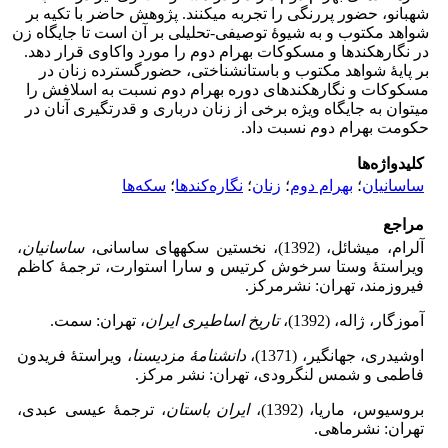
شهبانو، حضور پررنگی را تجربه می­کنند. پژوهش حاضر با تکیه بر
شواهد مکتوب و به شیوۀ توصیفی-تحلیلی بر آن است تا جایگاه زن
در نگاره­کندها و مسکوکات بهرام دوم را مورد واکاوی قرار دهد.
بر پایۀ شواهد مکتوب و باستان­شناختی، حضورگسترده زنان در
مسکوکات و نگاره­کند­های دوره بهرام دوم نسبت به اسلافش را
می­توان به جایگاه ویژه برخی از زنان درباری و قدرت­گیری آنان در
حکومت بهرام دوم نسبت داد.
کلیدواژه‌ها
ساسانیان
؛
بهرام دوم
؛
زنان
؛
نگاره‌کندها
؛
سکه‌ها
مراجع
آلرام، میشائل، (1392)، نخستین سکه­های ساسانی،
ساسانیان
،
ویراستۀ وستا سرخوش کرتیس و سارا استوارت، ترجمۀ کاظم
فیروزمند، تهران: نشرمرکز.
آموزگار، ژاله، (1392)،
تاریخ اساطیری ایران
، تهران: سمت.
اوشیدری، جهانگیر، (1371)،
دانشنامۀ مزدیسنا
، ویراستۀ فریدون
فاطمی و شمس لنگرودی، تهران: نشر مرکز.
بروسیوس، ماریا، (1392)،
ایران باستان
، ترجمۀ عیسی عبدی،
تهران: نشرماهی.