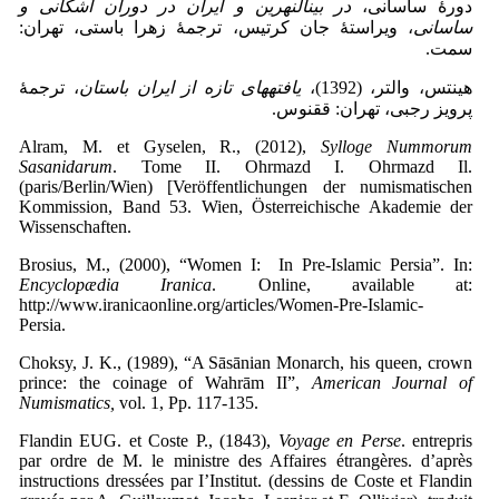
دورۀ ساسانی،
در بین­النهرین و ایران در دوران اشکانی و
ساسانی
، ویراستۀ جان کرتیس، ترجمۀ زهرا باستی، تهران:
سمت.
هینتس، والتر، (1392)،
یافته­های تازه از ایران باستان
، ترجمۀ
پرویز رجبی، تهران: ققنوس.
Alram, M. et Gyselen, R., (2012),
Sylloge Nummorum
Sasanidarum
. Tome II. Ohrmazd I. Ohrmazd Il.
(paris/Berlin/Wien) [Veröffentlichungen der numismatischen
Kommission, Band 53. Wien, Österreichische Akademie der
Wissenschaften.
Brosius, M., (2000), “Women I: In Pre-Islamic Persia”. In:
Encyclopædia Iranica
. Online, available at:
http://www.iranicaonline.org/articles/Women-Pre-Islamic-
Persia.
Choksy, J. K., (1989), “A Sāsānian Monarch, his queen, crown
prince: the coinage of Wahrām II”,
American Journal of
Numismatics,
vol. 1, Pp. 117-135.
Flandin EUG. et Coste P., (1843),
Voyage en Perse
. entrepris
par ordre de M. le ministre des Affaires étrangères. d’après
instructions dressées par I’Institut. (dessins de Coste et Flandin