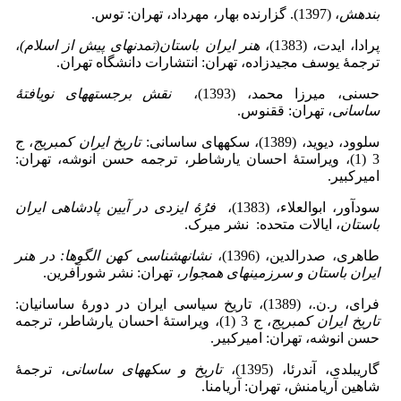
بندهش
، (1397). گزارنده بهار، مهرداد، تهران: توس.
پرادا، ایدت، (1383)،
هنر ایران باستان(تمدن­های پیش از اسلام)
،
ترجمۀ یوسف مجیدزاده، تهران: انتشارات دانشگاه تهران.
حسنی، میرزا محمد، (1393)،
نقش برجسته­های نویافتۀ
ساسانی
، تهران: ققنوس.
سلوود، دیوید، (1389)، سکه­های ساسانی:
تاریخ ایران کمبریج
، ج
3 (1)، ویراستۀ احسان یارشاطر، ترجمه حسن انوشه، تهران:
امیرکبیر.
سودآور، ابوالعلاء، (1383)،
فرُۀ ایزدی در آیین پادشاهی ایران
باستان
، ایالات متحده: نشر میرک.
طاهری، صدرالدین، (1396)،
نشانه­شناسی کهن الگوها: در هنر
ایران باستان و سرزمین­های همجوار
، تهران: نشر شورآفرین.
فرای، ر.ن.، (1389)، تاریخ سیاسی ایران در دورۀ ساسانیان:
تاریخ ایران کمبریج
، ج 3 (1)، ویراستۀ احسان یارشاطر، ترجمه
حسن انوشه، تهران: امیرکبیر.
گاریبلدی، آندرئا، (1395)،
تاریخ و سکه­های ساسانی
، ترجمۀ
شاهین آریامنش، تهران: آریامنا.