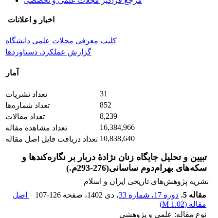
مرجع فراگیر مجلات علمی و تخصصی
اخبار و اعلانات
کلیپ معرفی مجلات علمی دانشگاه
گزارش عملکرد، دستاوردها
آمار
31
تعداد نشریات
852
تعداد شماره‌ها
8,239
تعداد مقالات
16,384,966
تعداد مشاهده مقاله
10,838,640
تعداد دریافت فایل اصل مقاله
تبیین و تحلیل جایگاه زنان نژادۀ دربار بر نگاره‌کندها و
سکه‌های بهرام‌دوم ساسانی(276-293م.)
نشریه پژوهش‌های تاریخی ایران و اسلام
مقاله 5
،
دوره 17، شماره 33
، دی 1402
، صفحه
107-126
اصل
مقاله (
1.02 M
)
نوع مقاله: علمی و پژوهشی