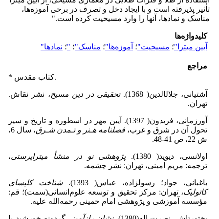
تأثیر پذیرفته است و با ایجاد دخل و تصرف در برخی آموزه‌ها،
مناسک و نمادها، آنها را وارد مسیحیت کرده است."
کلیدواژه‌ها
آیین میترا"
؛
مسیحیت"
؛
آموزه‌ها"
؛
مناسک"
؛
"
؛
نمادها"
مراجع
* کتاب مقدس.
آشتیانی، جلال­الدین( 1368).
تحقیقی در دین مسیح
، نشر نقاش.
تهران.
آورزمانی، فریدون( 1397). آیین مهر در اسطوره و تاریخ و سیر
تحول آن در شرق و غرب،
فصلنامه هـنر و تـمدن شـرق
، سال 6،
ش 22، ص 41-48.
اولانسی، دیوید( 1380).
پژوهشی نو در منشأ میتراپرستی
،
ترجمه: مریم امینی، تهران: نشر چشمه.
باغبانی، جواد؛ رسول­زاده، عباس( 1393).
شناخت کلیسای
کاتولیک
، تهران: مرکز تحقیق و توسعه علوم‌انسانی(سمت)؛ قم:
مؤسسه آموزشی و پژوهشی امام خمینی رحمه‌الله علیه.
بختورتاش، نصرت اله(1380).
نشان رازآمیز
، گردونه خورشید یا