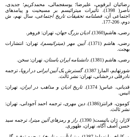
رضائیان ابرقویی، علیرضا؛ یوسف­جمالی، محمدکریم؛ جدیدی،
ناصر( 1398). تأثیرات میترائیسم بر مسیحیت و پیامدهای
اجتماعی آن،
فصلنامه تحقیقات تاریخ اجتماعی
، سال نهم، ش
دوم، 206-177.
رضی، هاشم(1360).
ادیان بزرگ جهان
، تهران: فروهر.
رضی، هاشم (1371).
آیین مهر (میترائیسم)
، تهران: انتشارات
بهجت.
رضی، هاشم (1381).
دانشنامه ایران باستان
، تهران: سخن.
شورتهایم، المار( 1387).
گسترش یک آیین ایرانی در اروپا
، ترجمه
نادرقلی درخشانی، تهران: نشر ثالث.
قدیانی، عباس( 1374).
تاریخ ادیان و مذاهب در ایران
، تهران:
انیس.
کومون، فرانتز(1386).
دین مهری
، ترجمه احمد آجودانی، تهران:
نشر ثالث.
لاژار، ژان باتیست( 1390).
راز و رمزهای آئین میترا
، ترجمه سید
حسن آصف آگاه، تهران، طهوری.
مرکلباخ، راینهولد( 1387).
میترا (آیین و تاریخ)
، ترجمه توفیق گلی