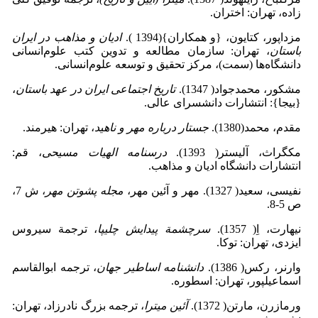
زاده، تهران: اختران.
مزداپور، کتایون، {و همکاران}(1394 ).
ادیان و مذاهب در ایران
باستان
، تهران: سازمان مطالعه و تدوین کتب علوم‌انسانی
دانشگاه‌ها (سمت)، مرکز تحقیق و توسعه علوم‌انسانی.
مشکور، محمدجواد( 1347).
تاریخ اجتماعی ایران در عهد باستان
،
{بیجا}: انتشارات دانشسرای عالی.
مقدم، محمد(1380).
جستار درباره مهر و ناهید
، تهران: هیرمند.
مک­گراث، آلیستر( 1393).
درسنامه الهیات مسیحی
، قم:
انتشارات دانشگاه ادیان و مذاهب.
نفیسی، سعید( 1327). مهر و آئین مهر،
مجله پشوتن مهر
، ش 7،
ص 5-8.
نیهارت، اِ( 1357).
سرچشمة پیدایش چلیپا
، ترجمة سیروس
ایزدی، تهران: توکا.
وارنر، رکس( 1386).
دانشنامه اساطیر جهان
، ترجمه ابوالقاسم
اسماعیل­پور، تهران: اسطوره.
ورمازرن، مارتن( 1372).
آئین میترا
، ترجمه بزرگ نادرزاد، تهران: