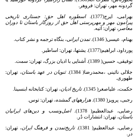
گردونه مهر، تهران: فروهر.
بهرامی، ایرج(1377).
اسطوره اهل حق: جستاری تاریخی
پیرامون مهر و مهرپرستی اهل حق از روزگار باستان تا دوران
معاصر
، تهران: آتیه.
بهنام، عیسی( 1346).
تمدن ایرانی
، بنگاه ترجمه و نشر کتاب.
پورداود، ابراهیم(1377). یشت­ها، تهران: اساطیر.
توفیقی، حسین( 1389). آشنایی با ادیان بزرگ، تهران: سمت.
جلالی نائینی ،محمدرضا( 1384).
ثنویان در عهد باستان
، تهران:
طهوری.
حکمت، علی­اصغر( 1345).
تاریخ ادیان
، تهران: کتابخانه ابن­سینا.
رجبی، پرویز( 1380).
هزاره­های گمشده
، تهران: توس.
رضایی، عبدالعظیم( 1378).
اصل‌ونسب و دین‌های ایرانیان
باستان
، تهران: انتشارات دُر.
رضایی، عبدالعظیم( 1381).
تاریخ‌تمدن و فرهنگ ایران
، تهران:
در.