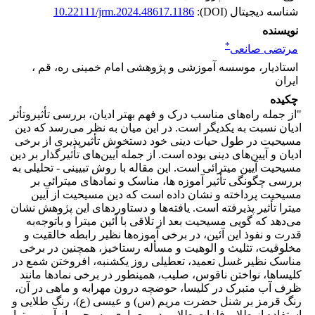
شناسه دیجیتال (DOI):
10.22111/jrm.2024.48617.1186
نویسنده
*
مرتضی صانعی
استادیار، موسسه آموزشی و پژوهشی امام خمینی ره، قم ،
ایران
چکیده
"از جمله راه‌های مناسب درک و فهم بهتر ادیان، بررسی تأثیروتأثر
ادیان نسبت به یکدیگر است. در این میان به نظر می‌رسد که دین
مسیحیت در طول حیات دینی خود دستخوش تأثیرپذیری از برخی
ادیان و آیین‌های دینی بوده است. از جمله آیین‌های تأثیرگذار بر دین
مسیحیت آیین میترائی است. این مقاله با روش تبیینی - تحلیلی به
بررسی چگونگی تأثیر آموزه ها، مناسک و نمادهای میترائی بر
مسیحیت پرداخته و نشان داده است که دین مسیحیت از آیین
میترا تأثیر پذیرفته است. یافته‌ها و دستاوردهای این پژوهش نشان
می‌دهد که گویی مسیحیت بعد از تلاقی با آئین میترا و باتوجه‌به
قدرت و نفوذ این آئین، در برخی آموزه‌ها نظیر رابطه خالقیت و
مخلوقیت، تثلیث و الوهیت و مسأله رستاخیز، همچنین در برخی
مناسک نظیر غسل تعمید، تعطیلی روز یکشنبه، افروختن شمع در
کلیساها، نواختن ناقوس، صلیب، همینطور در برخی نمادها مانند
ظرف آب متبرک در کلیسا، حوضچه درون مهرابه و ماهی در آن،
رنگ قرمز بر شنل حضرت مریم (س) و عیسی (ع)، رنگ طلایی و
استفاده از طلا و فلزات طلایی در معماری مسیحی، از آیین میترا