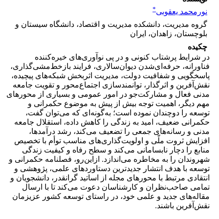
*
نورمحمد یعقوبی
گروه مدیریت، دانشکده مدیریت و اقتصاد، دانشگاه سیستان و
بلوچستان، زاهدان، ایران
چکیده
در شرایط پرشتاب کنونی و در پی نوآوری‌های خیره‌کننده
فناورانه، حرفه‌ای‌شدن دیوان‌سالاری، فرایند بازخط‌مشی‌گذاری،
پاسخگویی و شفافیت دولت، مدیریت اثربخش شبکه‌های پیچیده،
نقش‌آفرین و اثرگذار، توانمند‌سازی اجتماع‌محور و تقویت جامعه
مدنی فعال و مشارکت‌جو در امور عمومی و بسیاری از محورهای
مهم دیگر، اهمیت توجه بیش از پیش به موضوع حکمرانی و
توسعه را دوچندان نموده است؛ به‌گونه‌ای که می‌توان گفت،
حکمرانی ضعیف، امید به زندگی را کاهش داده، استقلال جامعه
مدنی و رسانه‌های جمعی را تضعیف می‌کند، رشد درآمدها،
افزایش ثروت ملّی و اولویت‌گذاری‌های مناسب توأم با تخصیص
منابع را دچار نابسامانی می‌کند و سطح رفاه و کیفیت زندگی
شهروندان را به مخاطره می‌اندازد. ازاین‌رو، فصلنامه حکمرانی و
توسعه با هدف انتشار جدیدترین دستاوردهای علمی، پژوهشی و
انتقادی مرتبط با محورهای مجله از اساتید گرانقدر، دانشجویان و
تمامی صاحب‌نظران و کارشناسان دعوت می‌کند تا با ارسال
مقاله‌های جدید و علمی خود، در راستای توسعه کشور عزیزمان
نقش‌آفرین باشند.