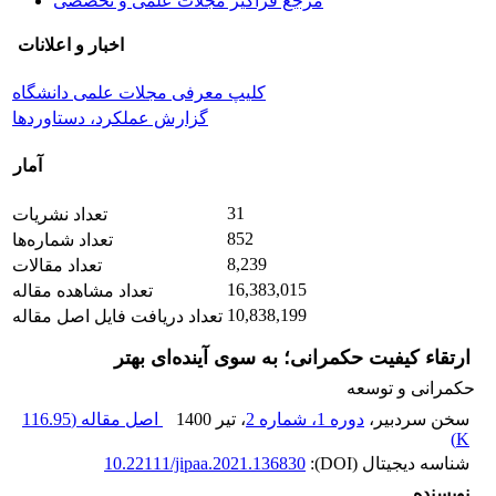
مرجع فراگیر مجلات علمی و تخصصی
اخبار و اعلانات
کلیپ معرفی مجلات علمی دانشگاه
گزارش عملکرد، دستاوردها
آمار
31
تعداد نشریات
852
تعداد شماره‌ها
8,239
تعداد مقالات
16,383,015
تعداد مشاهده مقاله
10,838,199
تعداد دریافت فایل اصل مقاله
ارتقاء کیفیت حکمرانی؛ به سوی آینده‌ای بهتر
حکمرانی و توسعه
سخن سردبیر،
دوره 1، شماره 2
، تیر 1400
اصل مقاله (
116.95
)
K
شناسه دیجیتال (DOI):
10.22111/jipaa.2021.136830
نویسنده