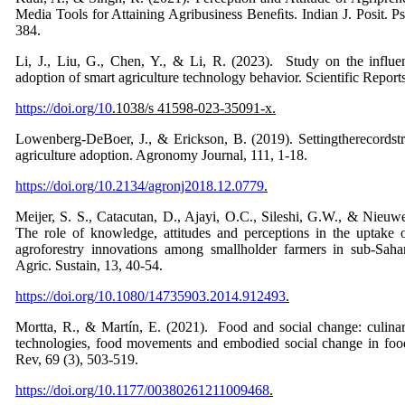
Media Tools for Attaining Agribusiness Beneﬁts. Indian J. Posit. P
384.
Li, J., Liu, G., Chen, Y., & Li, R. (2023). Study on the influ
adoption of smart agriculture technology behavior. Scientific Report
https://doi.org/10
.1038/s 41598-023-35091-x
.
Lowenberg-DeBoer, J., & Erickson, B. (2019). Settingtherecordstr
agriculture adoption. Agronomy Journal, 111, 1-18.
https://doi.org/10.2134/agronj2018.12.0779
.
Meijer, S. S., Catacutan, D., Ajayi, O.C., Sileshi, G.W., & Nieuw
The role of knowledge, attitudes and perceptions in the uptake o
agroforestry innovations among smallholder farmers in sub-Sahar
Agric. Sustain, 13, 40-54.
https://doi.org/10.1080/14735903.2014.912493
.
Mortta, R., & Martín, E. (2021). Food and social change: culinary
technologies, food movements and embodied social change in food
Rev, 69 (3), 503-519.
https://doi.org/10.1177/00380261211009468
.