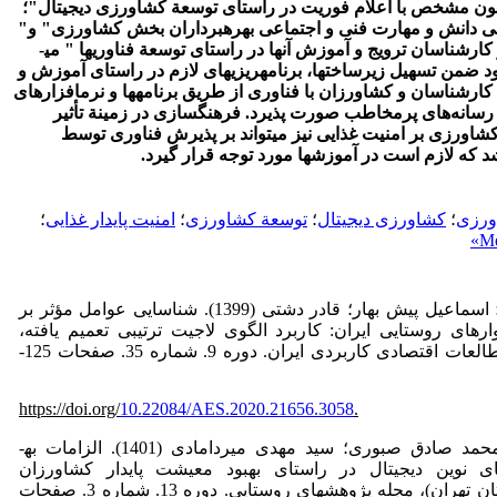
انون مشخص با اعلام فوریت در راستای توسعة کشاورزی دیجیتال
"؛
ی دانش و مهارت فنی و اجتماعی بهره­برداران بخش کشاورزی
" و"
رشناسان ترویج و آموزش آن­ها در راستای توسعة فناوری­ها " می­
ود ضمن تسهیل زیرساخت­ها، برنامه­ریزی­های لازم در راستای آموزش و
ارشناسان و کشاورزان با فناوری از طریق برنامه­ها و نرم­افزارهای
سانه‌های پرمخاطب صورت پذیرد. فرهنگ­سازی در زمینة تأثیر
 کشاورزی بر امنیت غذایی نیز می­تواند بر پذیرش فناوری توسط
 که لازم است در آموزش­ها مورد توجه قرار گیرد
.
اورزی
؛
کشاورزی دیجیتال
؛
توسعة کشاورزی
؛
امنیت پایدار غذایی
؛
اکبری، محمدرضا؛ اسماعیل پیش بهار؛ قادر دشتی (1399). شناسایی عوامل مؤثر بر
ارهای روستایی ایران: کاربرد الگوی لاجیت ترتیبی تعمیم یافته،
فصلنامه علمی مطالعات اقتصادی کاربردی ایران. دوره 9. شماره 35. صفحات 125-
https://doi.org/
10.22084/AES.2020.21656.3058
.
بخارایی­نیا، میلاد؛ محمد صادق صبوری؛ سید مهدی میردامادی (1401). الزامات به­
های نوین دیجیتال در راستای بهبود معیشت پایدار کشاورزان
(موردمطالعه: استان تهران)، مجله پژوهش­های روستایی. دوره 13. شماره 3. صفحات