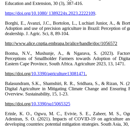
Education and Extension, 30 (3), 387-416.
https://doi.org/10.1080/ 1389224x.2023.2222109
.
Borghi, E., Avanzi, J.C., Bortolon, L., Luchiari Junior, A., & Bor
Adoption and use of precision agriculture in Brazil: Perception of 
dealership. J. Agric. Sci, 8, 89-104.
http://www.alice.cnptia.embrapa.br/alice/handle/doc/1056572
Bontsa, N.V., Mushunje, A., & Ngarava, S. (2023). Factors
Perceptions of Smallholder Farmers towards Adoption of Digita
Eastern Cape Province, South Africa. Agriculture 2023, 13, 1471.
https://doi.org/
10.3390/agriculture13081471
.
Balasundram, S.K., Shamshiri, R. R., Sridhara, S., & Rizan, N. (
Digital Agriculture in Mitigating Climate Change and Ensuring 
Overview. Sustainability, 15, 1-23.
https://doi.org/
10.3390/su15065325
Erinle, K. O., Ogwu, M. C., Evivie, S. E., Zaheer, M. S., O
Adeniran, S. O. (2021). Impacts of COVID-19 on agriculture and
developing countries: potential mitigation strategies. South Asia, 30,