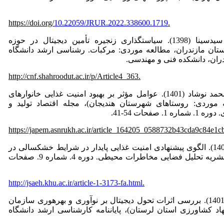
https://doi.org/
10.22059/JRUR.2022.338600.1719
.
حسینی‌کردخیلی، سیدسینا (1398). سیاست­گذاری زنجیره تأمین دیجیتال در حوزه
تان مازندران، مطالعه موردی: مرکبات. رشناسی ارشد دانشگاه
دران، دانشکده فنی و مهندسی.
http://cnf.shahroodut.ac.ir/p/Article4_363.
سواری، مسلم؛ محمد نوشاد (1401). عوامل مؤثر بر بهبود امنیت غذایی خانوارهای
 موردی: روستاهای شهرستان هندیجان)، مجله اقتصاد تولید و
. صفحات 54-41.
https://japem.asnrukh.ac.ir/article_164205_0588732b43cda9c84e1c
سواری، مسلم (1402). الگوی پیشنهادی امنیت غذایی پایدار در شرایط خشکسالی در
استان کردستان، نشریه تحلیل فضایی مخاطرات محیطی. دوره 4. شماره 9. صفحات
http://jsaeh.khu.ac.ir/article-1-3173-fa.html
.
سعادتمند، اصغر (1401). بررسی اثرات تحول دیجیتال بر نوآوری و بهره­وری سازمان
اد کشاورزی استان لرستان)، پایان­نامه کارشناسی ارشد دانشگاه