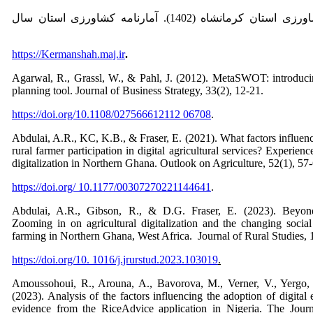
سازمان جهاد کشاورزی استان کرمانشاه (1402). آمارنامه کشاورزی استان سال
https://Kermanshah.maj.ir
.
Agarwal, R., Grassl, W., & Pahl, J. (2012). MetaSWOT: introduci
planning tool. Journal of Business Strategy, 33(2), 12-21.
https://doi.org/10.1108/027566612112 06708
.
Abdulai, A.R., KC, K.B., & Fraser, E. (2021). What factors influenc
rural farmer participation in digital agricultural services? Experien
digitalization in Northern Ghana. Outlook on Agriculture, 52(1), 57-
https://doi.org/ 10.1177/00307270221144641
.
Abdulai, A.R., Gibson, R., & D.G. Fraser, E. (2023). Beyond
Zooming in on agricultural digitalization and the changing social 
farming in Northern Ghana, West Africa. Journal of Rural Studies, 
https://doi.org/10. 1016/j.jrurstud.2023.103019
.
Amoussohoui, R., Arouna, A., Bavorova, M., Verner, V., Yergo,
(2023). Analysis of the factors influencing the adoption of digital 
evidence from the RiceAdvice application in Nigeria. The Journa