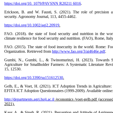
https://doi.org/10. 1079/PAVSNN R20211 6016
.
Erickson, B. and W. Fausti, S. (2021). The role of precision ag
security. Agronomy Journal, 113, 4455-4462.
https://doi.org/10.1002/agj2.20919
.
FAO. (2018). the state of food security and nutrition in the wo
climate resilience for food security and nutrition. (FAO), Rome, Italy
FAO. (2015). The state of food insecurity in the world. Rome: Fo
Organization. Retrieved from
http://www.fao.org/3/ai4646e.pdf
.
Gumbi, N., Gumbi, L., & Twinomurinzi, H. (2023). Towards Su
Agriculture for Smallholder Farmers: A Systematic Literature Revie
15, 12530.
https://doi.org/10.3390/su151612530
.
Gelb, E., & Voet, H. (2021). ICT Adoption Trends in Agriculture
EFITA ICT Adoption Questionnaires (1999-2009). Available online
http://departments.agri.huji.ac.il
/economics /voet-gelb.pdf (access
2021).
Kaur, A., & Singh, R. (2021). Perception and Attitude of Agripren