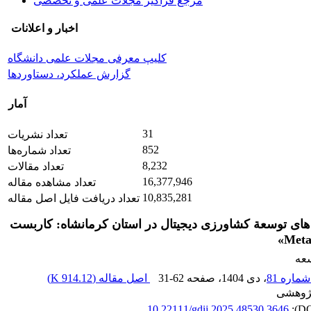
مرجع فراگیر مجلات علمی و تخصصی
اخبار و اعلانات
کلیپ معرفی مجلات علمی دانشگاه
گزارش عملکرد، دستاوردها
آمار
31
تعداد نشریات
852
تعداد شماره‌ها
8,232
تعداد مقالات
16,377,946
تعداد مشاهده مقاله
10,835,281
تعداد دریافت فایل اصل مقاله
های توسعة کشاورزی دیجیتال در استان کرمانشاه: کاربست
سعه
، دی 1404
، صفحه
31-62
اصل مقاله (
914.12 K
)
پژوهشی
10.22111/gdij.2025.48530.3646