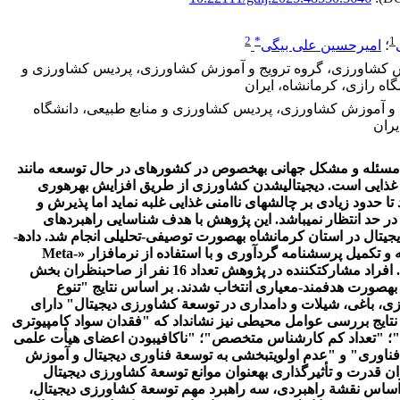
2
*
1
؛
امیرحسین علی بیگی
 کشاورزی، گروه ترویج و آموزش کشاورزی، پردیس کشاورزی و
گاه رازی، کرمانشاه، ایران
ج و آموزش کشاورزی، پردیس کشاورزی و منابع طبیعی، دانشگاه
یران
 مسئله و مشکل جهانی
به­خصوص در کشورهای در حال توسعه مانند
 غذایی است.
دیجیتالی­شدن کشاورزی از طریق افزایش بهره­وری
د تا حدود زیادی بر چالش­های ناامنی غذایی غلبه نماید اما پذیرش و
ا در حد انتظار نمی­باشد. این پژوهش با هدف شناسایی راهبردهای
تال در استان کرمانشاه به­صورت توصیفی-تحلیلی انجام شد. داده­
و تکمیل پرسش­نامه گردآوری و با استفاده از نرم­افزار
«
Meta-
تحلیل شد. افراد مشارکت­کننده در پژوهش تعداد 16 نفر از صاحب­نظران بخش
به­صورت هدفمند-معیاری انتخاب شدند. بر اساس نتایج "
تنوع
ی، باغی، شیلات و دامداری
در توسعة کشاورزی دیجیتال" دارای
. نتایج بررسی عوامل محیطی نیز نشان­داد که
"فقدان سواد کامپیوتری
؛
"تعداد کم کارشناس متخصص"؛ "ناکافی­بودن اعضای هیأت علمی
ناوری"
و
"عدم اولویت­بخشی به توسعة فناوری دیجیتال و آموزش
ان قدرت و تأثیرگذاری به­عنوان موانع توسعة کشاورزی دیجیتال
 اساس نقشة راهبردی، سه راهبرد مهم توسعة کشاورزی دیجیتال،