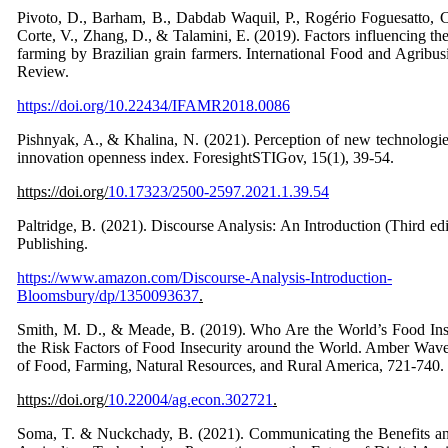
Pivoto, D., Barham, B., Dabdab Waquil, P., Rogério Foguesatto, C
Corte, V., Zhang, D., & Talamini, E. (2019). Factors influencing th
farming by Brazilian grain farmers. International Food and Agrib
Review.
https://doi.org/10.22434/IFAMR2018.0086
Pishnyak, A., & Khalina, N. (2021). Perception of new technologie
innovation openness index. ForesightSTIGov, 15(1), 39-54.
https://doi.org/
10.17323/2500-2597.2021.1.39.54
Paltridge, B. (2021). Discourse Analysis: An Introduction (Third e
Publishing.
https://www.amazon.com/Discourse-Analysis-Introduction-
Bloomsbury/dp/1350093637
.
Smith, M. D., & Meade, B. (2019). Who Are the World’s Food Inse
the Risk Factors of Food Insecurity around the World. Amber Wav
of Food, Farming, Natural Resources, and Rural America, 721-740.
https://doi.org/
10.22004/ag.econ.302721
.
Soma, T. & Nuckchady, B. (2021). Communicating the Benefits and