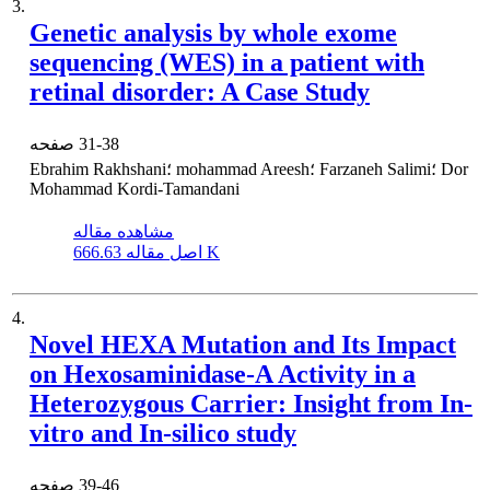
3.
Genetic analysis by whole exome
sequencing (WES) in a patient with
retinal disorder: A Case Study
31-38
صفحه
Ebrahim Rakhshani؛ mohammad Areesh؛ Farzaneh Salimi؛ Dor
Mohammad Kordi-Tamandani
مشاهده مقاله
666.63 K
اصل مقاله
4.
Novel HEXA Mutation and Its Impact
on Hexosaminidase-A Activity in a
Heterozygous Carrier: Insight from In-
vitro and In-silico study
39-46
صفحه