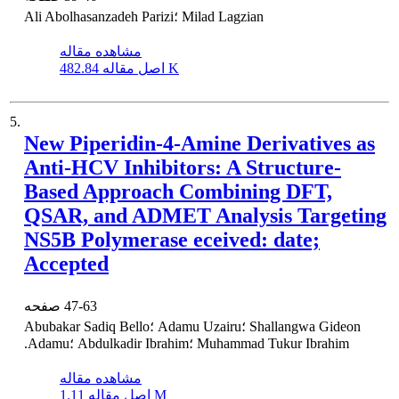
Ali Abolhasanzadeh Parizi؛ Milad Lagzian
مشاهده مقاله
482.84 K
اصل مقاله
5.
New Piperidin-4-Amine Derivatives as
Anti-HCV Inhibitors: A Structure-
Based Approach Combining DFT,
QSAR, and ADMET Analysis Targeting
NS5B Polymerase eceived: date;
Accepted
47-63
صفحه
Abubakar Sadiq Bello؛ Adamu Uzairu؛ Shallangwa Gideon
.Adamu؛ Abdulkadir Ibrahim؛ Muhammad Tukur Ibrahim
مشاهده مقاله
1.11 M
اصل مقاله